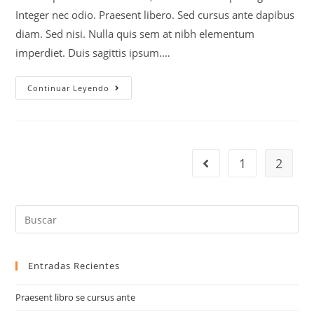
entrada:
Integer nec odio. Praesent libero. Sed cursus ante dapibus
diam. Sed nisi. Nulla quis sem at nibh elementum
imperdiet. Duis sagittis ipsum.…
Velusce
Continuar Leyendo
Suscipit
Quis
Luctus
1
2
Ir a la página anterior
Buscar
en
esta
web
Entradas Recientes
Praesent libro se cursus ante