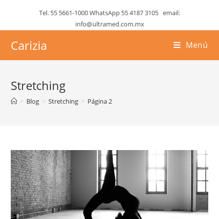
Saltar
Tel. 55 5661-1000 WhatsApp 55 4187 3105 email:
al
info@ultramed.com.mx
contenido
Carizia
Menú
Stretching
>
Blog
>
Stretching
>
Página 2