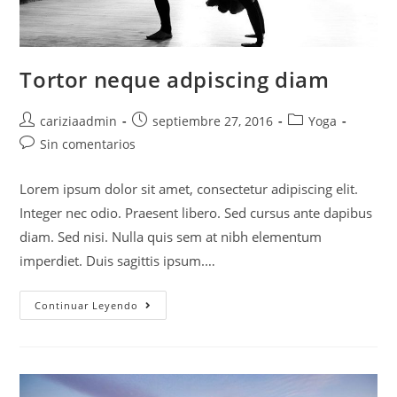
Tortor neque adpiscing diam
Autor
Publicación
Categoría
cariziaadmin
septiembre 27, 2016
Yoga
de
de
de
Comentarios
Sin comentarios
la
la
la
de
entrada:
entrada:
entrada:
la
Lorem ipsum dolor sit amet, consectetur adipiscing elit.
entrada:
Integer nec odio. Praesent libero. Sed cursus ante dapibus
diam. Sed nisi. Nulla quis sem at nibh elementum
imperdiet. Duis sagittis ipsum.…
Tortor
Continuar Leyendo
Neque
Adpiscing
Diam