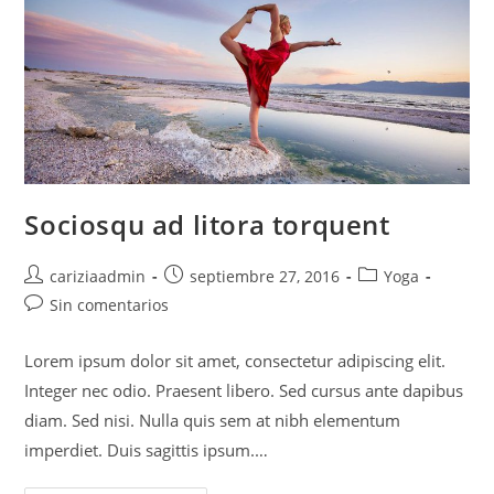
Sociosqu ad litora torquent
Autor
Publicación
Categoría
cariziaadmin
septiembre 27, 2016
Yoga
de
de
de
Comentarios
Sin comentarios
la
la
la
de
entrada:
entrada:
entrada:
la
Lorem ipsum dolor sit amet, consectetur adipiscing elit.
entrada:
Integer nec odio. Praesent libero. Sed cursus ante dapibus
diam. Sed nisi. Nulla quis sem at nibh elementum
imperdiet. Duis sagittis ipsum.…