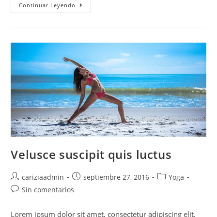
Sociosqu
Continuar Leyendo
Ad
Litora
Torquent
Velusce suscipit quis luctus
Autor
Publicación
Categoría
cariziaadmin
septiembre 27, 2016
Yoga
de
de
de
Comentarios
Sin comentarios
la
la
la
de
entrada:
entrada:
entrada:
la
Lorem ipsum dolor sit amet, consectetur adipiscing elit.